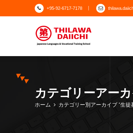
コ
+95-92-6717-7178
thilawa.daii
ン
テ
ン
ツ
へ
ス
japanese Languages Vocational Training School
キ
ッ
プ
カテゴリーアーカイ
ホーム
カテゴリー別アーカイブ "生徒