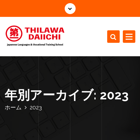
コ
ン
テ
ン
ツ
へ
ス
japanese Languages Vocational Training School
キ
ッ
プ
年別アーカイブ: 2023
ホーム
2023