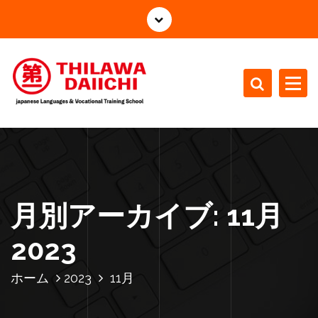
コ
ン
テ
ン
ツ
へ
ス
japanese Languages Vocational Training School
キ
ッ
プ
月別アーカイブ: 11月
2023
ホーム
2023
11月