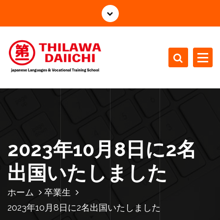
コ
ン
テ
ン
ツ
へ
ス
japanese Languages Vocational Training School
キ
ッ
プ
2023年10月8日に2名
出国いたしました
ホーム
卒業生
2023年10月8日に2名出国いたしました