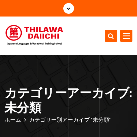
コ
ン
テ
ン
ツ
へ
ス
japanese Languages Vocational Training School
キ
ッ
プ
カテゴリーアーカイブ:
未分類
ホーム
カテゴリー別アーカイブ "未分類"